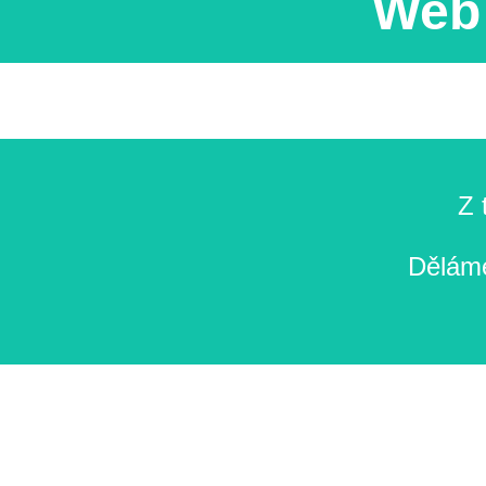
Web 
Z 
Děláme