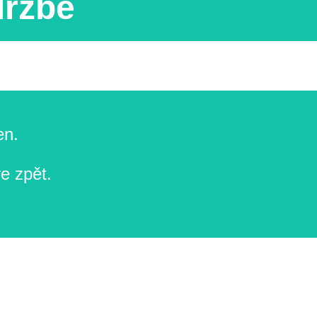
držbě
en.
e zpět.