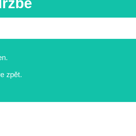
držbě
en.
e zpět.