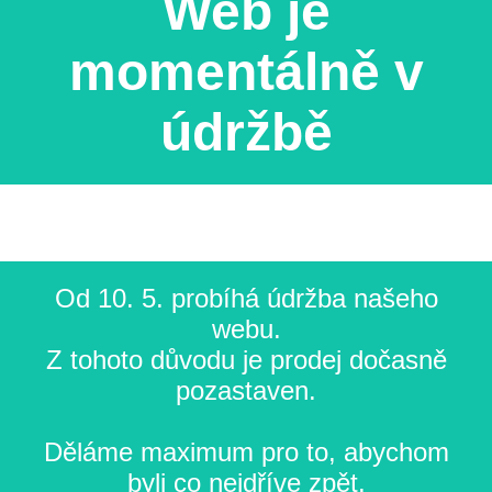
Web je
momentálně v
údržbě
Od 10. 5. probíhá údržba našeho
webu.
Z tohoto důvodu je prodej dočasně
pozastaven.
Děláme maximum pro to, abychom
byli co nejdříve zpět.