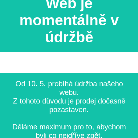
Web je
momentálně v
údržbě
Od 10. 5. probíhá údržba našeho
webu.
Z tohoto důvodu je prodej dočasně
pozastaven.
Děláme maximum pro to, abychom
byli co nejdříve zpět.