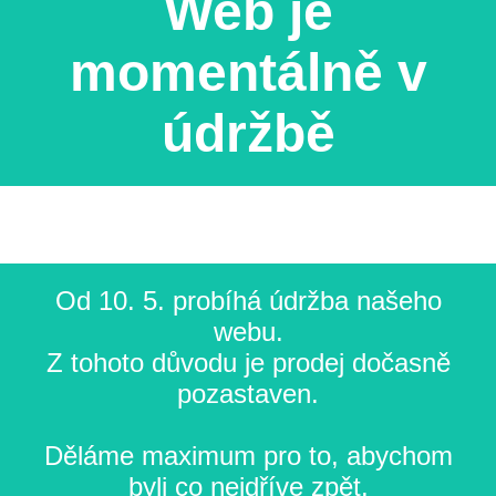
Web je
momentálně v
údržbě
Od 10. 5. probíhá údržba našeho
webu.
Z tohoto důvodu je prodej dočasně
pozastaven.
Děláme maximum pro to, abychom
byli co nejdříve zpět.