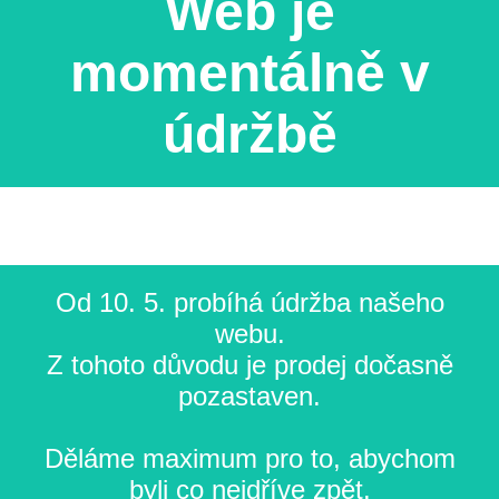
Web je
momentálně v
údržbě
Od 10. 5. probíhá údržba našeho
webu.
Z tohoto důvodu je prodej dočasně
pozastaven.
Děláme maximum pro to, abychom
byli co nejdříve zpět.