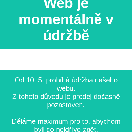
Web je
momentálně v
údržbě
Od 10. 5. probíhá údržba našeho
webu.
Z tohoto důvodu je prodej dočasně
pozastaven.
Děláme maximum pro to, abychom
byli co nejdříve zpět.