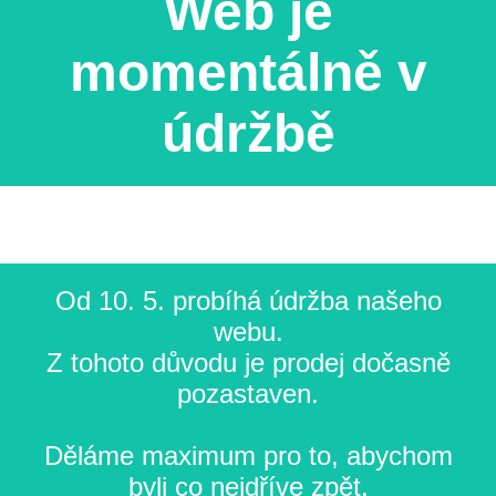
Web je
momentálně v
údržbě
Od 10. 5. probíhá údržba našeho
webu.
Z tohoto důvodu je prodej dočasně
pozastaven.
Děláme maximum pro to, abychom
byli co nejdříve zpět.