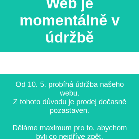
Web je
momentálně v
údržbě
Od 10. 5. probíhá údržba našeho
webu.
Z tohoto důvodu je prodej dočasně
pozastaven.
Děláme maximum pro to, abychom
byli co nejdříve zpět.