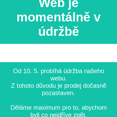
Web je
momentálně v
údržbě
Od 10. 5. probíhá údržba našeho
webu.
Z tohoto důvodu je prodej dočasně
pozastaven.
Děláme maximum pro to, abychom
byli co nejdříve zpět.