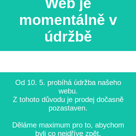
Web je
momentálně v
údržbě
Od 10. 5. probíhá údržba našeho
webu.
Z tohoto důvodu je prodej dočasně
pozastaven.
Děláme maximum pro to, abychom
byli co nejdříve zpět.