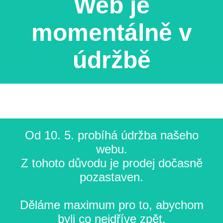
Web je
momentálně v
údržbě
Od 10. 5. probíhá údržba našeho
webu.
Z tohoto důvodu je prodej dočasně
pozastaven.
Děláme maximum pro to, abychom
byli co nejdříve zpět.