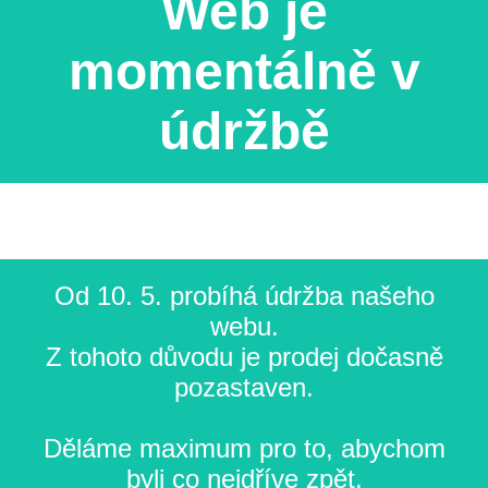
Web je
momentálně v
údržbě
Od 10. 5. probíhá údržba našeho
webu.
Z tohoto důvodu je prodej dočasně
pozastaven.
Děláme maximum pro to, abychom
byli co nejdříve zpět.