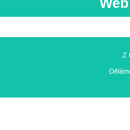
Web 
Z 
Děláme