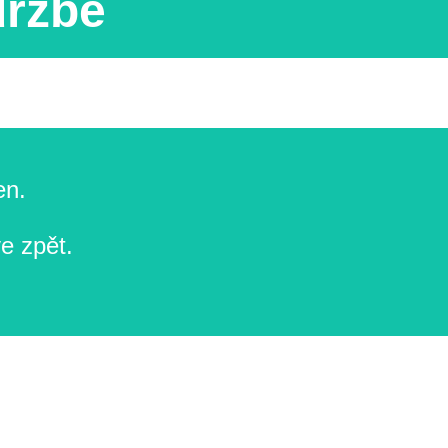
držbě
en.
e zpět.