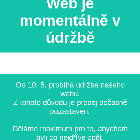
Web je
momentálně v
údržbě
Od 10. 5. probíhá údržba našeho
webu.
Z tohoto důvodu je prodej dočasně
pozastaven.
Děláme maximum pro to, abychom
byli co nejdříve zpět.