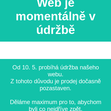
Web je
momentálně v
údržbě
Od 10. 5. probíhá údržba našeho
webu.
Z tohoto důvodu je prodej dočasně
pozastaven.
Děláme maximum pro to, abychom
byli co nejdříve zpět.