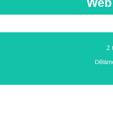
Web 
Z 
Děláme