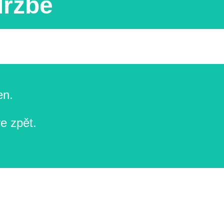
držbě
en.
e zpět.