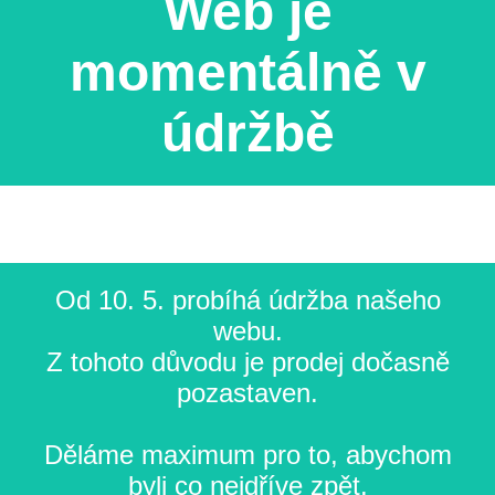
Web je
momentálně v
údržbě
Od 10. 5. probíhá údržba našeho
webu.
Z tohoto důvodu je prodej dočasně
pozastaven.
Děláme maximum pro to, abychom
byli co nejdříve zpět.