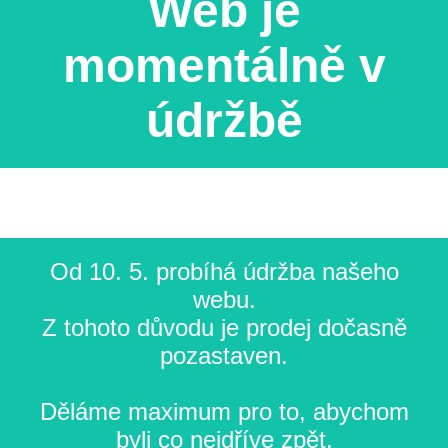
Web je
momentálně v
údržbě
Od 10. 5. probíhá údržba našeho
webu.
Z tohoto důvodu je prodej dočasně
pozastaven.
Děláme maximum pro to, abychom
byli co nejdříve zpět.