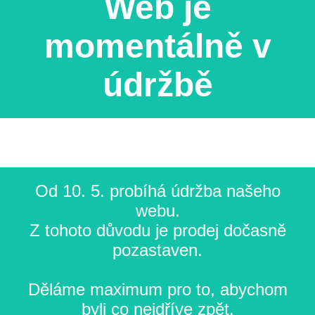
Web je
momentálně v
údržbě
Od 10. 5. probíhá údržba našeho
webu.
Z tohoto důvodu je prodej dočasně
pozastaven.
Děláme maximum pro to, abychom
byli co nejdříve zpět.