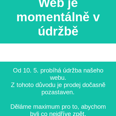
Web je
momentálně v
údržbě
Od 10. 5. probíhá údržba našeho
webu.
Z tohoto důvodu je prodej dočasně
pozastaven.
Děláme maximum pro to, abychom
byli co nejdříve zpět.