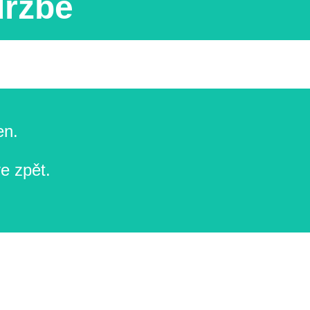
držbě
en.
e zpět.