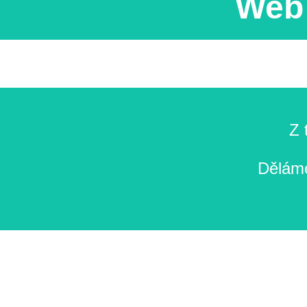
Web 
Z 
Děláme