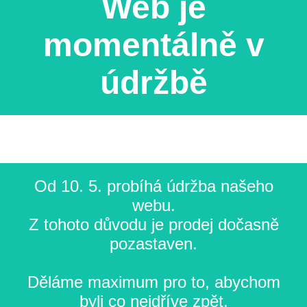
Web je
momentálně v
údržbě
Od 10. 5. probíhá údržba našeho
webu.
Z tohoto důvodu je prodej dočasně
pozastaven.
Děláme maximum pro to, abychom
byli co nejdříve zpět.