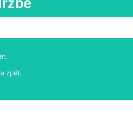
držbě
en.
e zpět.