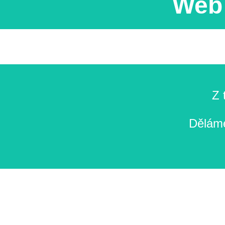
Web 
Z 
Děláme