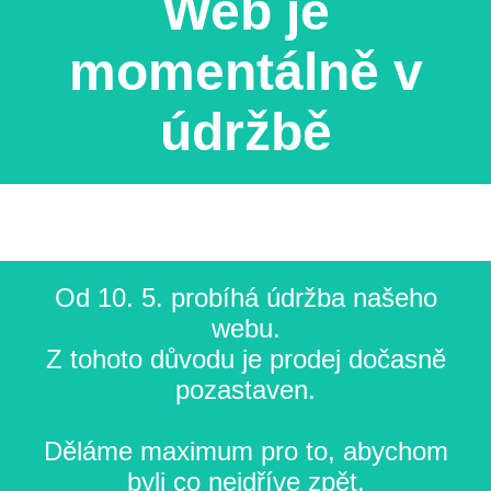
Web je
momentálně v
údržbě
Od 10. 5. probíhá údržba našeho
webu.
Z tohoto důvodu je prodej dočasně
pozastaven.
Děláme maximum pro to, abychom
byli co nejdříve zpět.