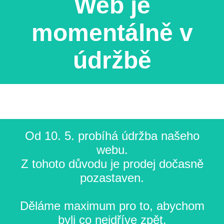
Web je
momentálně v
údržbě
Od 10. 5. probíhá údržba našeho
webu.
Z tohoto důvodu je prodej dočasně
pozastaven.
Děláme maximum pro to, abychom
byli co nejdříve zpět.