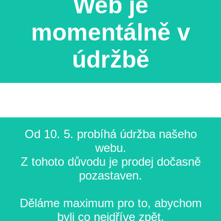
Web je
momentálně v
údržbě
Od 10. 5. probíhá údržba našeho
webu.
Z tohoto důvodu je prodej dočasně
pozastaven.
Děláme maximum pro to, abychom
byli co nejdříve zpět.