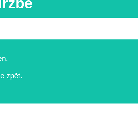
držbě
en.
e zpět.