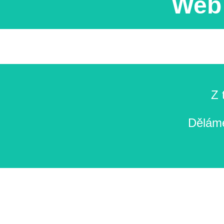
Web 
Z 
Děláme