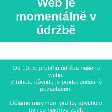
Web je
momentálně v
údržbě
Od 10. 5. probíhá údržba našeho
webu.
Z tohoto důvodu je prodej dočasně
pozastaven.
Děláme maximum pro to, abychom
byli co nejdříve zpět.