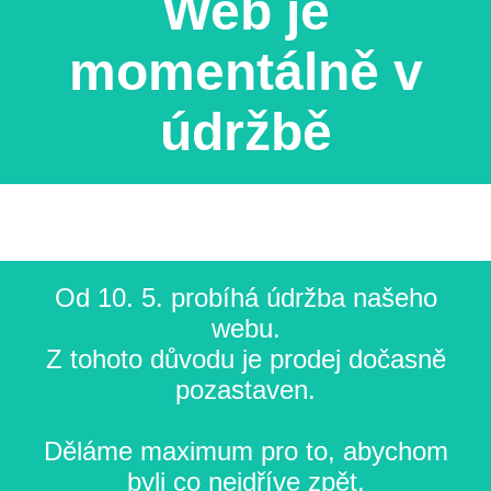
Web je
momentálně v
údržbě
Od 10. 5. probíhá údržba našeho
webu.
Z tohoto důvodu je prodej dočasně
pozastaven.
Děláme maximum pro to, abychom
byli co nejdříve zpět.