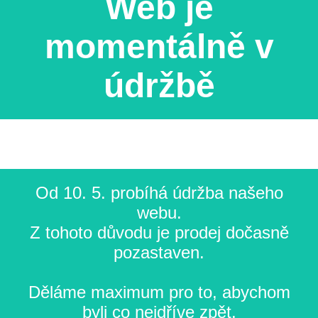
Web je
momentálně v
údržbě
Od 10. 5. probíhá údržba našeho
webu.
Z tohoto důvodu je prodej dočasně
pozastaven.
Děláme maximum pro to, abychom
byli co nejdříve zpět.