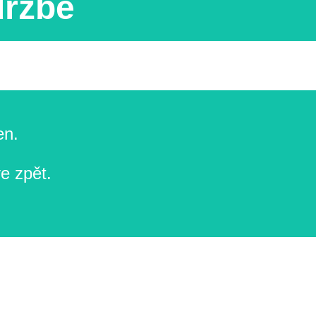
držbě
en.
e zpět.