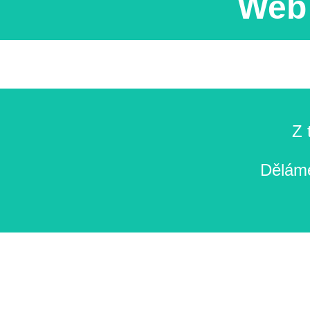
Web 
Z 
Děláme