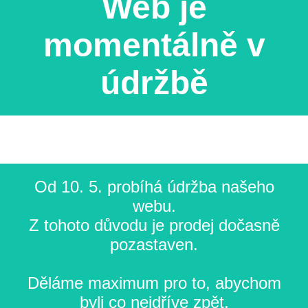
Web je
momentálně v
údržbě
Od 10. 5. probíhá údržba našeho
webu.
Z tohoto důvodu je prodej dočasně
pozastaven.
Děláme maximum pro to, abychom
byli co nejdříve zpět.