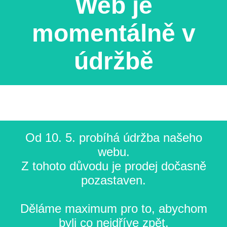
Web je
momentálně v
údržbě
Od 10. 5. probíhá údržba našeho
webu.
Z tohoto důvodu je prodej dočasně
pozastaven.
Děláme maximum pro to, abychom
byli co nejdříve zpět.