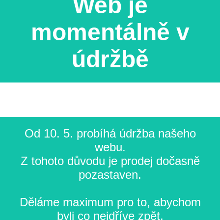
Web je
momentálně v
údržbě
Od 10. 5. probíhá údržba našeho
webu.
Z tohoto důvodu je prodej dočasně
pozastaven.
Děláme maximum pro to, abychom
byli co nejdříve zpět.