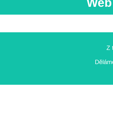
Web 
Z 
Děláme