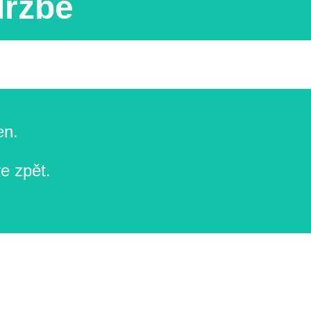
držbě
en.
e zpět.