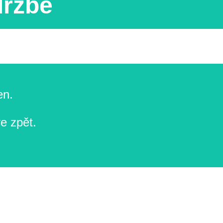
držbě
en.
e zpět.