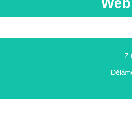
Web 
Z 
Děláme