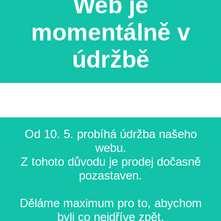
Web je
momentálně v
údržbě
Od 10. 5. probíhá údržba našeho
webu.
Z tohoto důvodu je prodej dočasně
pozastaven.
Děláme maximum pro to, abychom
byli co nejdříve zpět.