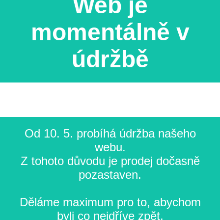
Web je
momentálně v
údržbě
Od 10. 5. probíhá údržba našeho
webu.
Z tohoto důvodu je prodej dočasně
pozastaven.
Děláme maximum pro to, abychom
byli co nejdříve zpět.