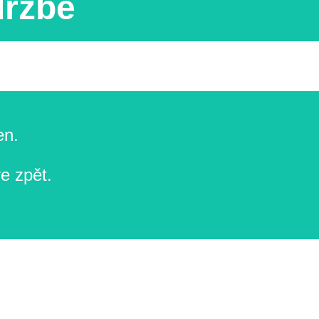
držbě
en.
e zpět.