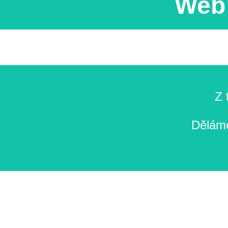
Web 
Z 
Děláme