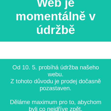
Web je
momentálně v
údržbě
Od 10. 5. probíhá údržba našeho
webu.
Z tohoto důvodu je prodej dočasně
pozastaven.
Děláme maximum pro to, abychom
byli co nejdříve zpět.