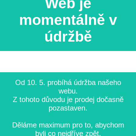
Web je
momentálně v
údržbě
Od 10. 5. probíhá údržba našeho
webu.
Z tohoto důvodu je prodej dočasně
pozastaven.
Děláme maximum pro to, abychom
byli co nejdříve zpět.