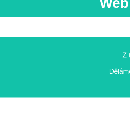
Web 
Z 
Děláme