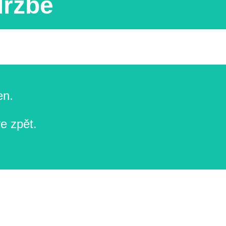
držbě
en.
e zpět.