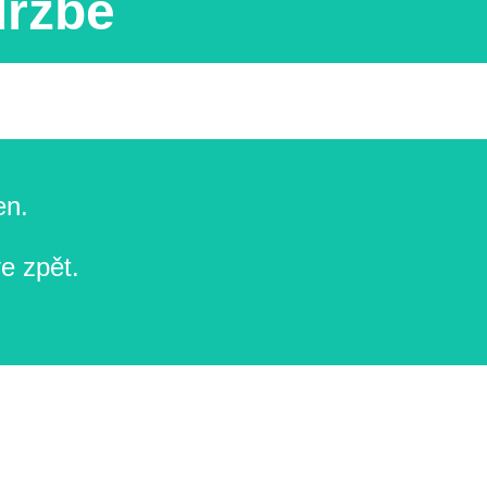
držbě
en.
e zpět.