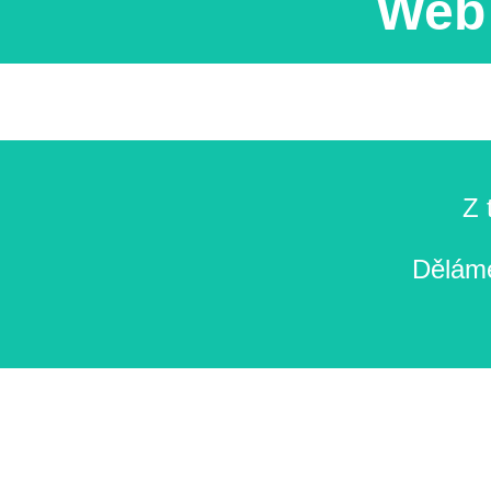
Web 
Z 
Děláme