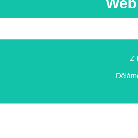
Web 
Z 
Děláme