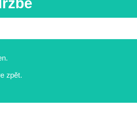
držbě
en.
e zpět.