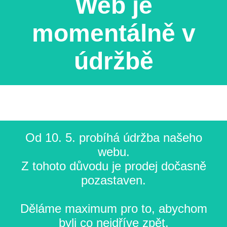
Web je
momentálně v
údržbě
Od 10. 5. probíhá údržba našeho
webu.
Z tohoto důvodu je prodej dočasně
pozastaven.
Děláme maximum pro to, abychom
byli co nejdříve zpět.