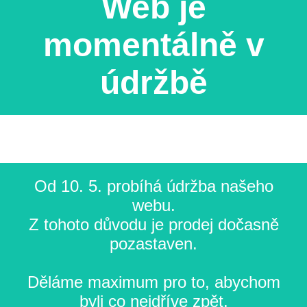
Web je
momentálně v
údržbě
Od 10. 5. probíhá údržba našeho
webu.
Z tohoto důvodu je prodej dočasně
pozastaven.
Děláme maximum pro to, abychom
byli co nejdříve zpět.