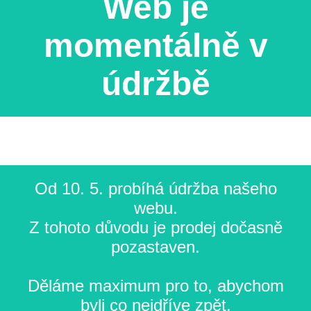
Web je
momentálně v
údržbě
Od 10. 5. probíhá údržba našeho
webu.
Z tohoto důvodu je prodej dočasně
pozastaven.
Děláme maximum pro to, abychom
byli co nejdříve zpět.