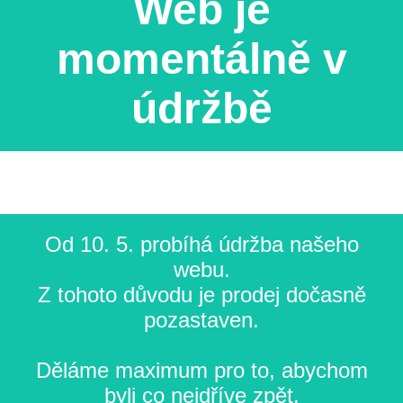
Web je
momentálně v
údržbě
Od 10. 5. probíhá údržba našeho
webu.
Z tohoto důvodu je prodej dočasně
pozastaven.
Děláme maximum pro to, abychom
byli co nejdříve zpět.