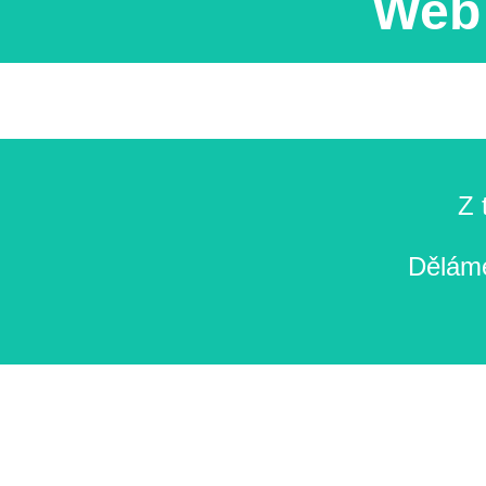
Web 
Z 
Děláme