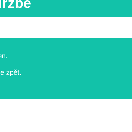
držbě
en.
e zpět.